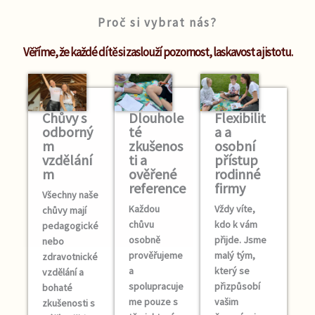
Proč si vybrat nás?
Věříme, že každé dítě si zaslouží pozornost, laskavost a jistotu.
Chůvy s
Dlouhole
Flexibilit
odborný
té
a a
m
zkušenos
osobní
vzdělání
ti a
přístup
m
ověřené
rodinné
reference
firmy
Všechny naše
Každou
Vždy víte,
chůvy mají
chůvu
kdo k vám
pedagogické
osobně
přijde. Jsme
nebo
prověřujeme
malý tým,
zdravotnické
a
který se
vzdělání a
spolupracuje
přizpůsobí
bohaté
me pouze s
vašim
zkušenosti s