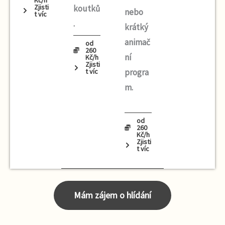
Kč/h
Zjisti
koutků
nebo
t víc
.
krátký
animač
od
260
ní
Kč/h
Zjisti
t víc
progra
m.
od
260
Kč/h
Zjisti
t víc
Mám zájem o hlídání