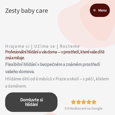
Přeskočit
Main
Zesty baby care
na
Menu
Menu
obsah
Hrajeme si | Učíme se | Rosteme
Profesionální hlídání u vás doma — v prostředí, které vaše dítě
zná a miluje.
Flexibilní hlídání v bezpečném a známém prostředí
vašeho domova.
Hlídáme děti od 6 měsíců v Praze a okolí – s péčí, klidem
a úsměvem.
Domluvte si
hlídání
5.0 Hodnocení na Google