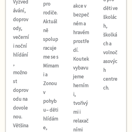
Vyzved
pro
akce v
děti
ve
ávání,
rodiče.
bezpeč
školác
doprov
Aktuál
ném a
h,
ody,
ně
hravém
školká
večerní
spolup
prostře
ch a
i noční
racuje
dí.
volnoč
hlídání
me se s
Koutek
asovýc
,
Mimam
vybavu
h
možno
i a
jeme
centre
st
Zonou
herním
ch.
doprov
v
i,
odu na
pohyb
tvořivý
dovole
u
– děti
mi i
nou.
hlídám
relaxač
Většina
e,
ními