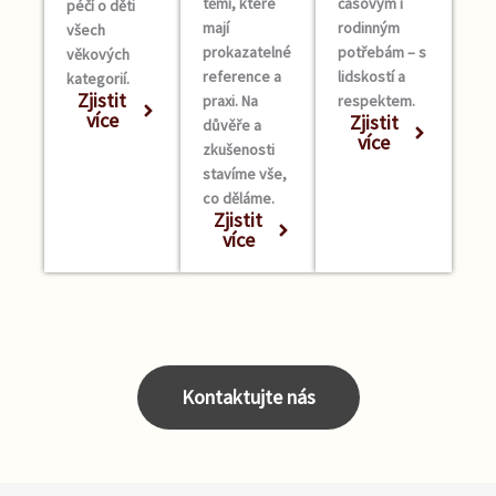
těmi, které
časovým i
péčí o děti
mají
rodinným
všech
prokazatelné
potřebám – s
věkových
reference a
lidskostí a
kategorií.
Zjistit
praxi. Na
respektem.
více
Zjistit
důvěře a
více
zkušenosti
stavíme vše,
co děláme.
Zjistit
více
Kontaktujte nás