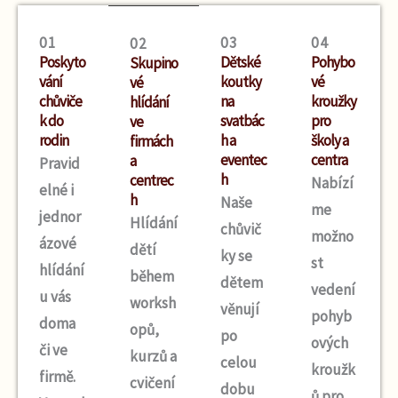
01
03
04
02
Poskyto
Dětské
Pohybo
Skupino
vání
koutky
vé
vé
chůviče
na
kroužky
hlídání
k do
svatbác
pro
ve
rodin
h a
školy a
firmách
eventec
centra
a
Pravid
h
centrec
Nabízí
elné i
h
Naše
me
jednor
Hlídání
chůvič
možno
ázové
dětí
ky se
st
hlídání
během
dětem
vedení
u vás
worksh
věnují
pohyb
doma
opů,
po
ových
či ve
kurzů a
celou
kroužk
firmě.
cvičení
dobu
ů pro