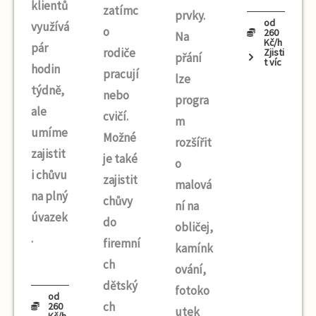
klientů
zatímc
prvky
.
od
využívá
o
260
Na
Kč/h
pár
rodiče
Zjisti
přání
t víc
hodin
pracují
lze
týdně,
nebo
progra
ale
cvičí.
m
umíme
Možné
rozšířit
zajistit
je také
o
i chůvu
zajistit
malová
na plný
chůvy
ní na
úvazek
do
obličej,
.
firemní
kamínk
ch
ování,
dětský
fotoko
od
ch
260
utek